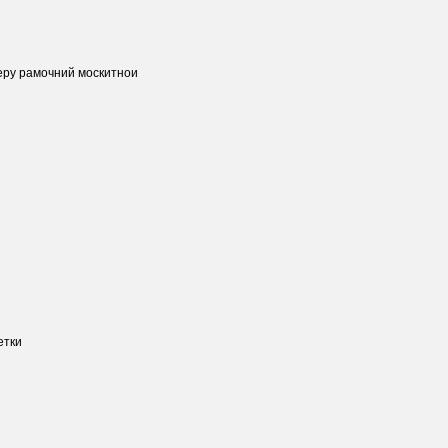
еру pамочний москитнои
етки