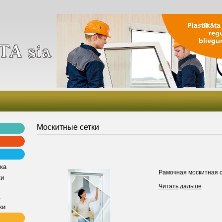
Москитные сетки
ка
Рамочная москитная 
ки
Читать дальше
у
ки