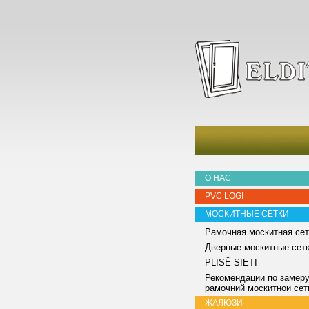
О НАС
PVC LOGI
МОСКИТНЫЕ СЕТКИ
Рамочная москитная сет
Дверные москитные сет
PLISĒ SIETI
Рекомендации по замер
pамочний москитнои сет
ЖАЛЮЗИ